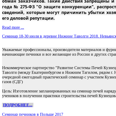
обман заказчиков. Такие действия запрещены и 
года № 275-ФЗ "О защите конкуренции", распро
сведений, которые могут причинить убытки хозя
его деловой репутации.
Read more ...
Семинар 18-30 июля в деревне Нижние Таволги 2018. Невьянск
Уважаемые профессионалы, производители материалов и фурнит
начинающие печники и все желающие из России и других стра
Некоммерческое партнерство "Развитие Системы Печей Кузнецо
Таволги (между Екатеринбургом и Нижним Тагилом, рядом г. Н
очередной ежегодный практический семинар с участием Кузнец
газов (СДГ)
Цель: Изготовление запланированных на семинар печей наряду 
учеников в получении практики строительства печей Кузнецов
ПОДРОБНЕЕ...
Семинар печников в Польше 2017