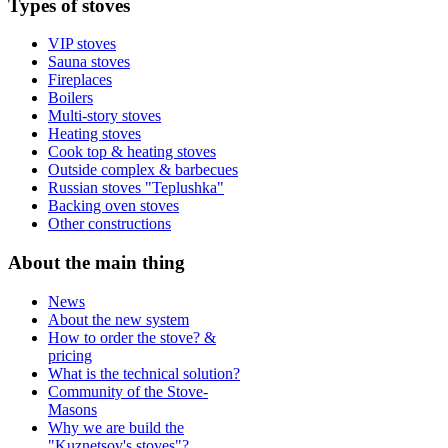
Types
of stoves
VIP stoves
Sauna stoves
Fireplaces
Boilers
Multi-story stoves
Heating stoves
Cook top & heating stoves
Outside complex & barbecues
Russian stoves "Teplushka"
Backing oven stoves
Other constructions
About
the main thing
News
About the new system
How to order the stove? &
pricing
What is the technical solution?
Community of the Stove-
Masons
Why we are build the
"Kuznetsov's stoves"?