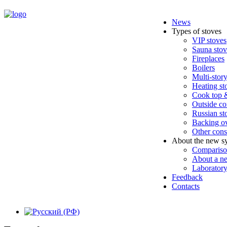
News
Types of stoves
VIP stoves
Sauna stov
Fireplaces
Boilers
Multi-stor
Heating st
Cook top &
Outside c
Russian st
Backing ov
Other cons
About the new s
Comparison
About a n
Laboratory
Feedback
Contacts