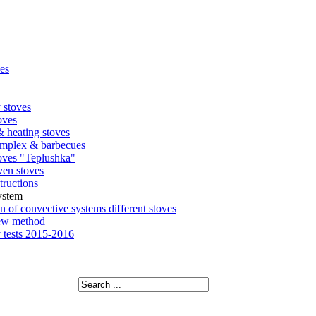
es
y stoves
oves
 heating stoves
omplex & barbecues
oves "Teplushka"
en stoves
tructions
ystem
 of convective systems different stoves
ew method
 tests 2015-2016