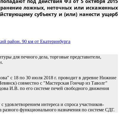
попадают под действия ФЗ от 5 октября 2015
странение ложных, неточных или искаженных
йствующему субъекту и (или) нанести ущерб
ий район. 90 км от Екатеринбурга
уры для печного дела, торговые представители,
н.
ва" с 18 по 30 июля 2018 г. проводит в деревне Нижние
евянск) совместно с "Мастерская Гончар из Таволг"
ова И.В. по его системе печей свободного движения
с удовлетворением интереса и спроса участников-
а разного функционального назначения по системе СДГ.