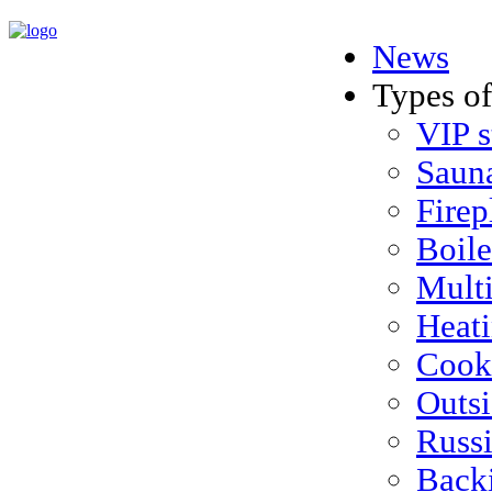
News
Types of
VIP s
Sauna
Firep
Boile
Multi
Heati
Cook 
Outs
Russi
Back