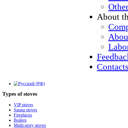
Other
About t
Compa
Abou
Labor
Feedbac
Contact
Types
of stoves
VIP stoves
Sauna stoves
Fireplaces
Boilers
Multi-story stoves